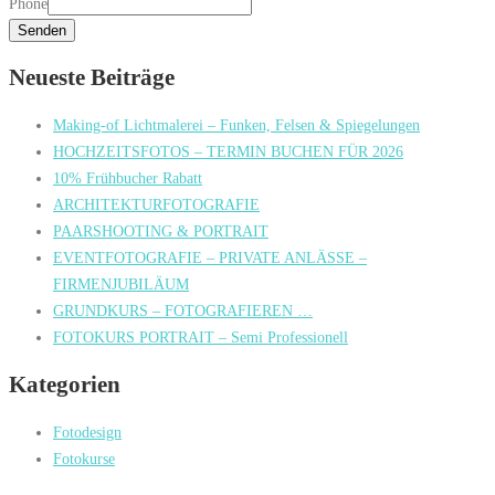
Phone
oder
Senden
Neueste Beiträge
Making-of Lichtmalerei – Funken, Felsen & Spiegelungen
HOCHZEITSFOTOS – TERMIN BUCHEN FÜR 2026
10% Frühbucher Rabatt
ARCHITEKTURFOTOGRAFIE
PAARSHOOTING & PORTRAIT
EVENTFOTOGRAFIE – PRIVATE ANLÄSSE –
FIRMENJUBILÄUM
GRUNDKURS – FOTOGRAFIEREN …
FOTOKURS PORTRAIT – Semi Professionell
Kategorien
Fotodesign
Fotokurse